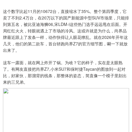
这个数字比起11月的10672台，直接缩水了35%。整个第四季度，它
卖了不到2.4万台，在20万以下的国产新能源中型SUV市场里，只能排
到第五名，被比亚迪海狮06,宋LDM-i这些热门选手远远甩在后面。开
局红红火火，转眼就遇上了市场的冷风。这或许就是为什么，尚界品
牌最近跟上了发条一样，动作快得让人眼花缭乱。就在2026年开年这
几天，他们的第二款车，首台轿跑尚界Z7的官方细节图，唰一下就放
出来了。
这车一露面，就在网上炸开了锅。为啥？它的样子，实在是太眼熟
了。有网友直接把尚界Z7,小米SU7和保时捷Taycan的图放到一起对
比，好家伙，那溜背的线条，那整体的姿态，简直像一个模子里刻出
来的三兄弟。