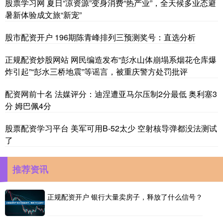
股票学习网 夏日“凉资源”变身消费“热产业”，全天候多业态避
暑新体验成文旅“新宠”
股市配资开户 196期陈青峰排列三预测奖号：直选分析
正规配资炒股网站 网民编造发布“彭水山体崩塌系烟花仓库爆
炸引起”“彭水三桥地震”等谣言，被重庆警方处罚批评
配资网前十名 法媒评分：迪涅遭亚马尔压制2分最低 奥利塞3
分 姆巴佩4分
股票配资学习平台 美军可用B-52太少 空射核导弹都没法测试
了
推荐资讯
正规配资开户 银行大量卖房子，释放了什么信号？