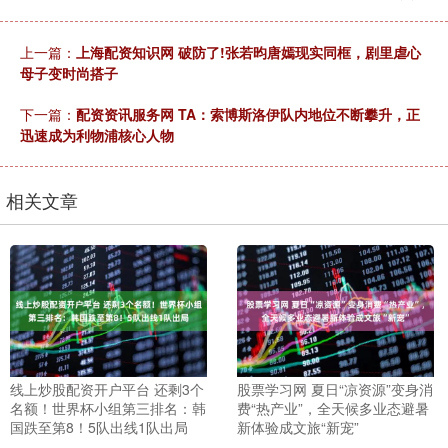
上一篇：
上海配资知识网 破防了!张若昀唐嫣现实同框，剧里虐心
母子变时尚搭子
下一篇：
配资资讯服务网 TA：索博斯洛伊队内地位不断攀升，正
迅速成为利物浦核心人物
相关文章
线上炒股配资开户平台 还剩3个
股票学习网 夏日“凉资源”变身消
名额！世界杯小组第三排名：韩
费“热产业”，全天候多业态避暑
国跌至第8！5队出线1队出局
新体验成文旅“新宠”