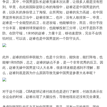
争议，其中，中国男篮队长赵睿无缘本次比赛，让很多人都是没有想
到。毕竟，在此前国际篮联公布的海报中，赵睿还是中国男篮的代
表，以队长的身份登上了海报。众所周知，赵睿的实力高超，在中国
男篮所有的后卫当中，赵睿排第二，也许，没有人敢排第一，毕竟，
赵睿是一个全能型的后卫，在进攻端，他能够得分，而且，得分手段
十分丰富，能够持球突破得分，也能够投射三分球，让对手是防不胜
防。在防守端，1米95的赵睿，力量十足，移动速度快，完全不会惧
怕对抗，可以说，赵睿也是中国男篮的一个防守尖兵。
此外，赵睿的组织串联能力，也是十分突出，能快攻，能打阵地，也
能够1和5挡拆，总之，赵睿的缺点不多，是一个非常优秀的后卫。因
此，赵睿无缘中国男篮12人大名单，很多球迷都是感到不理解，那
么，赵睿到底是因为什么原因导致无缘中国男篮参赛大名单呢？
对于这个问题，CBA篮球记者付政浩也是进行了解答，付政浩表示在
全运会的时候，赵睿出现了大腿拉伤，导致他现在还没有完全康复。
考虑到韩国队的实力不如中国男篮，而且，还有一定的差距，因此，