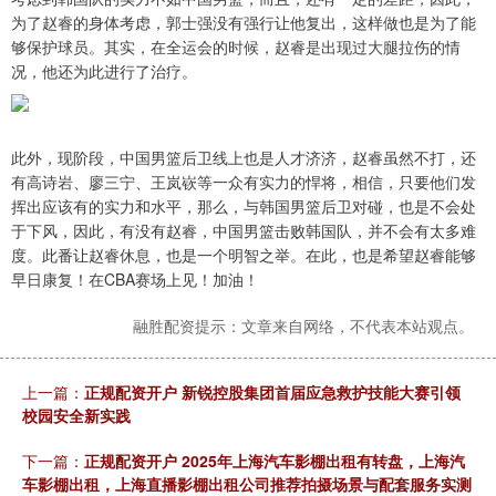
为了赵睿的身体考虑，郭士强没有强行让他复出，这样做也是为了能
够保护球员。其实，在全运会的时候，赵睿是出现过大腿拉伤的情
况，他还为此进行了治疗。
此外，现阶段，中国男篮后卫线上也是人才济济，赵睿虽然不打，还
有高诗岩、廖三宁、王岚嵚等一众有实力的悍将，相信，只要他们发
挥出应该有的实力和水平，那么，与韩国男篮后卫对碰，也是不会处
于下风，因此，有没有赵睿，中国男篮击败韩国队，并不会有太多难
度。此番让赵睿休息，也是一个明智之举。在此，也是希望赵睿能够
早日康复！在CBA赛场上见！加油！
融胜配资提示：文章来自网络，不代表本站观点。
上一篇：
正规配资开户 新锐控股集团首届应急救护技能大赛引领
校园安全新实践
下一篇：
正规配资开户 2025年上海汽车影棚出租有转盘，上海汽
车影棚出租，上海直播影棚出租公司推荐拍摄场景与配套服务实测