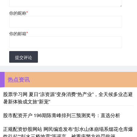
你的昵称
*
你的邮箱
*
提交评论
热点资讯
股票学习网 夏日“凉资源”变身消费“热产业”，全天候多业态避
暑新体验成文旅“新宠”
股市配资开户 196期陈青峰排列三预测奖号：直选分析
正规配资炒股网站 网民编造发布“彭水山体崩塌系烟花仓库爆
炸引起”“彭水三桥地震”等谣言，被重庆警方处罚批评